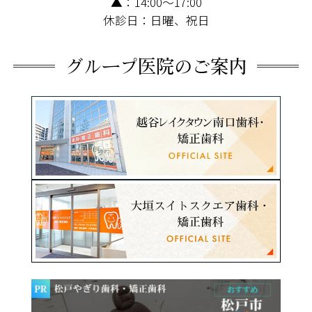
▲：14:00～17:00
グについては安全性が確立されていませ
休診日：日曜、祝日
ん。
・無カタラーゼ血症のかたにはホワイト
グループ医院のご案内
ニングができません。
・ホワイトニング治療期間には一時的に
知覚過敏が生じることがあります。重度
の知覚過敏のかたはホワイトニングには
向いていません。
・人工歯や金属による変色歯はホワイト
ニングでは白くできません。
・薬物性の変色、神経を除去された歯は
ホワイトニング効果が出にくい場合が多