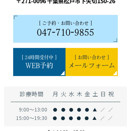
〒271-0096 千葉県松戸市下矢切150-26
の結果をお約束することはできません。
・均一な白さにならず、色むらが生じる
場合があります。
[ ご予約・お問い合わせ ]
047-710-9855
・ホワイトニング効果には約6ヵ月以降
で後戻りが生じることがあるため、追加
ホワイトニングが望ましくなる場合があ
[ 24時間受付中 ]
[ お問い合わせ ]
WEB予約
メールフォーム
ります。白さを維持するメンテナンスも
大切です。
・むし歯や歯周病、着色・歯石・歯垢の
診療時間
月
火
水
木
金
土
日
祝
沈着によってはすぐにホワイトニングが
9:00～13:00
●
●
●
●
●
▲
／
／
できないことがあります。
15:00～19:30
●
●
●
●
●
▲
／
／
・妊娠中や授乳中のかたのホワイトニン